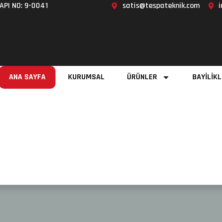
API NO: 9-0041
satis@tespateknik.com
ANA SAYFA
KURUMSAL
ÜRÜNLER
BAYİLİKL